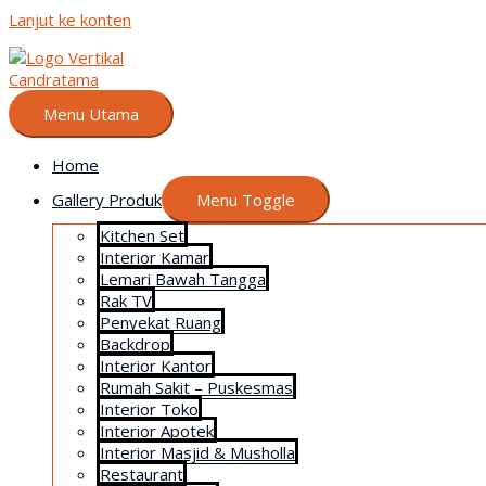
Lanjut ke konten
Menu Utama
Home
Gallery Produk
Menu Toggle
Kitchen Set
Interior Kamar
Lemari Bawah Tangga
Rak TV
Penyekat Ruang
Backdrop
Interior Kantor
Rumah Sakit – Puskesmas
Interior Toko
Interior Apotek
Interior Masjid & Musholla
Restaurant