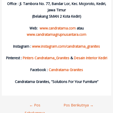
Office : Jl. Tambora No. 77, Bandar Lor, Kec. Mojoroto, Kediri,
Jawa Timur
(Belakang SMAN 2 Kota Kediri)
Web:
www.candratama.com
atau
www.candratamagrupnusantara.com
Instagram :
www.instagram.com/candratama_granites
Pinterest :
Pinters Candratama_Granites
&
Desain Interior Kediri
Facebook :
Candratama Granites
Candratama Granites, “Solutions For Your Furniture”
Navigasi
←
Pos
Pos Berikutnya
→
Pos
Sebelumnya