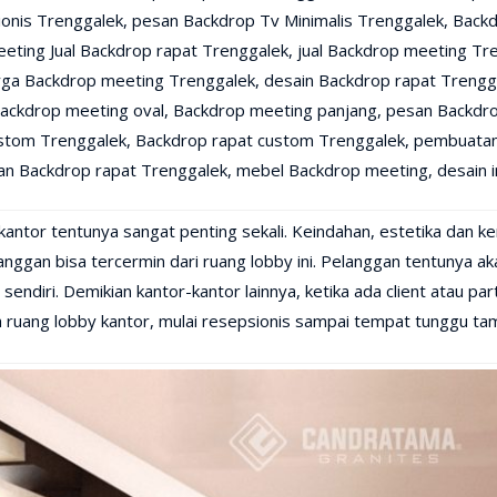
onis Trenggalek, pesan Backdrop Tv Minimalis Trenggalek, Back
eting Jual Backdrop rapat Trenggalek, jual Backdrop meeting Tr
rga Backdrop meeting Trenggalek, desain Backdrop rapat Trengg
ackdrop meeting oval, Backdrop meeting panjang, pesan Backdr
stom Trenggalek, Backdrop rapat custom Trenggalek, pembuatan
n Backdrop rapat Trenggalek, mebel Backdrop meeting, desain in
ntor tentunya sangat penting sekali. Keindahan, estetika dan 
anggan bisa tercermin dari ruang lobby ini. Pelanggan tentunya 
 sendiri. Demikian kantor-kantor lainnya, ketika ada client atau par
ah ruang lobby kantor, mulai resepsionis sampai tempat tunggu ta