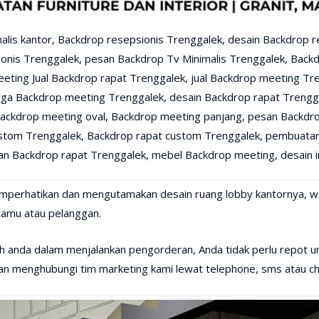
malis kantor, Backdrop resepsionis Trenggalek, desain Backdrop r
onis Trenggalek, pesan Backdrop Tv Minimalis Trenggalek, Back
eting Jual Backdrop rapat Trenggalek, jual Backdrop meeting Tr
rga Backdrop meeting Trenggalek, desain Backdrop rapat Trengg
ackdrop meeting oval, Backdrop meeting panjang, pesan Backdr
stom Trenggalek, Backdrop rapat custom Trenggalek, pembuatan
n Backdrop rapat Trenggalek, mebel Backdrop meeting, desain in
mperhatikan dan mengutamakan desain ruang lobby kantornya, wa
 tamu atau pelanggan.
 anda dalam menjalankan pengorderan, Anda tidak perlu repot un
an menghubungi tim marketing kami lewat telephone, sms atau c