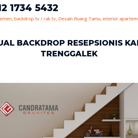
2 1734 5432
temen
,
backdrop tv / rak tv
,
Desain Ruang Tamu
,
interior aparte
 JUAL BACKDROP RESEPSIONIS K
TRENGGALEK