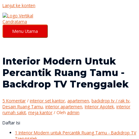
Lanjut ke konten
Menu Utama
Interior Modern Untuk
Percantik Ruang Tamu -
Backdrop TV Trenggalek
5 Komentar
/
interior set kantor
,
apartemen
,
backdrop tv / rak tv
,
Desain Ruang Tamu
,
interior apartemen
,
Interior Apotek
,
interior
rumah sakit
,
meja kantor
/ Oleh
admin
Daftar Isi
1
Interior Modern untuk Percantik Ruang Tamu - Backdrop TV
Trenggalek