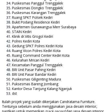
Puskesmas Panggul Trenggalek
Puskesmas Dongko Trenggalek
Puskesmas Karangan Trenggalek
Ruang SPKT Polsek Kediri
Bukit Podang Residence Kediri
Apartemen Gunawangsa Merr Surabaya
STAIN Kediri
Klinik dr.Vitis Grogol Kediri
Polres Kediri Kota
Gedung SPKT Polres Kediri Kota
Ruang Vicon Polres Kediri Kota
Ruang Command Center Kediri Kota
Kelurahan Mrican Kediri
Kecamatan Panggul Trenggalek
BRI Unit Pasar Pahing Kediri
BRI Unit Pasar Bandar Kediri
Puskesmas Giligenting Madura
Puksesmas Bareng Jombang
Kantor Desa Tanjung Kalang Nganjuk
dst
Itulah projek yang sudah dikerjakan Candratama Furniture.
Tentunya sebelum anda menggunakan jasa desain interior,
pastikan untuk memerikan
track record
dari jasa desain interior