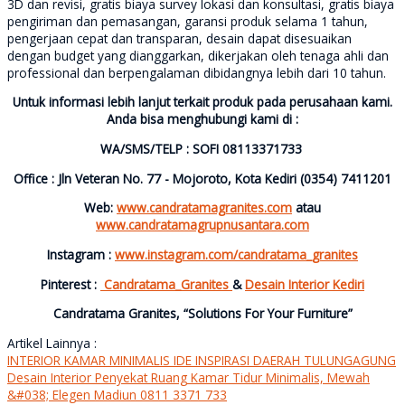
3D dan revisi, gratis biaya survey lokasi dan konsultasi, gratis biaya
pengiriman dan pemasangan, garansi produk selama 1 tahun,
pengerjaan cepat dan transparan, desain dapat disesuaikan
dengan budget yang dianggarkan, dikerjakan oleh tenaga ahli dan
professional dan berpengalaman dibidangnya lebih dari 10 tahun.
Untuk informasi lebih lanjut terkait produk pada perusahaan kami.
Anda bisa menghubungi kami di :
WA/SMS/TELP : SOFI 08113371733
Office : Jln Veteran No. 77 - Mojoroto, Kota Kediri (0354) 7411201
Web:
www.candratamagranites.com
atau
www.candratamagrupnusantara.com
Instagram :
www.instagram.com/candratama_granites
Pinterest :
Candratama_Granites
&
Desain Interior Kediri
Candratama Granites, “Solutions For Your Furniture”
Artikel Lainnya :
INTERIOR KAMAR MINIMALIS IDE INSPIRASI DAERAH TULUNGAGUNG
Desain Interior Penyekat Ruang Kamar Tidur Minimalis, Mewah
&#038; Elegen Madiun 0811 3371 733