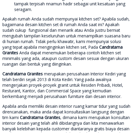
tampak terpisah nnamun hadir sebagai unit kesatuan yang
seragam.
Apakah rumah Anda sudah mempunyai kitchen set? Apabila sudah,
bagaimana desain kitchen set di rumah Anda saat ini? Apakah
sudah cukup fungsional dan menarik atau Anda justru berniat
mengubah tampilan keseluruhan untuk menampilkan suasana baru
di hunian rumah. Tidak perlu khawatir, kami mempunyai solusi
yang tepat apabila menginginkan kitchen set, Pada
Candratama
Granites
Anda dapat menemukan beberapa contoh kitchen set
minimalis yang ada, ataupun custom desain sesuai dengan ukuran
ruangan dan bentuk yang diinginkan.
Candratama Granites
merupakan perusahaan Interior Kediri yang
telah berdiri sejak 2013 di Kota Kediri. Yang pada awalnya
mengerjakan proyek-proyek granit untuk Residen Pribadi, Hotel,
Resturant, Kantor, dan Commercial Space yang kemudian
berkembang menjadi perusahaan furniture dan desain interior.
Apabila anda memiliki desain interior ruang kamar tidur yang sudah
direncanakan, maka anda dapat konsultasikan langsung dengan
tim kami
Candratama Granites
, dimana kami merupakan konsultan
interior desain yang telah ahli dibidangnya dan kita menawarkan
banyak kelebihan kepada customer diantaranya gratis biaya desain