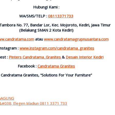
Hubungi Kami :
WA/SMS/TELP :
08113371733
l. Tambora No. 77, Bandar Lor, Kec. Mojoroto, Kediri, Jawa Timur
(Belakang SMAN 2 Kota Kediri)
w.candratama.com
atau
www.candratamagrupnusantara.com
Instagram :
www.instagram.com/candratama_granites
est :
Pinters Candratama_Granites
&
Desain Interior Kediri
Facebook :
Candratama Granites
Candratama Granites, “Solutions For Your Furniture”
NGAGUNG
h &#038; Elegen Madiun 0811 3371 733