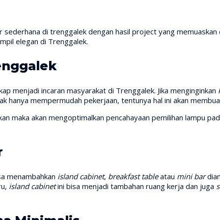
r sederhana di trenggalek dengan hasil project yang memuaskan 
mpil elegan di Trenggalek.
enggalek
ap menjadi incaran masyarakat di Trenggalek. Jika menginginkan
k hanya mempermudah pekerjaan, tentunya hal ini akan membuat r
akan maka akan mengoptimalkan pencahayaan pemilihan lampu pa
r
bisa menambahkan
island cabinet
,
breakfast table
atau
mini bar
dia
ru,
island cabinet
ini bisa menjadi tambahan ruang kerja dan juga
s