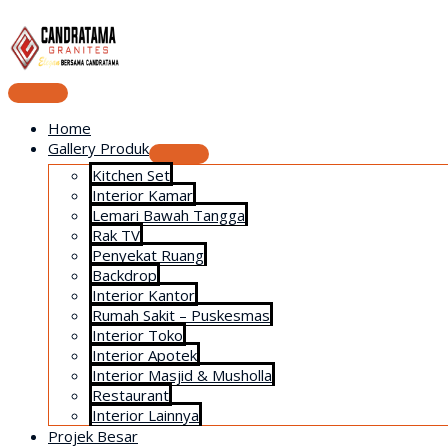
Lanjut
ke
konten
Menu
Utama
Home
Gallery Produk
Menu
Kitchen Set
Toggle
Interior Kamar
Lemari Bawah Tangga
Rak TV
Penyekat Ruang
Backdrop
Interior Kantor
Rumah Sakit – Puskesmas
Interior Toko
Interior Apotek
Interior Masjid & Musholla
Restaurant
Interior Lainnya
Projek Besar