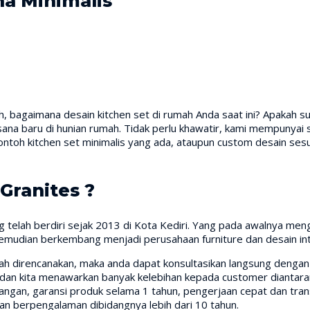
na Minimalis
 bagaimana desain kitchen set di rumah Anda saat ini? Apakah su
a baru di hunian rumah. Tidak perlu khawatir, kami mempunyai so
oh kitchen set minimalis yang ada, ataupun custom desain sesu
Granites ?
 telah berdiri sejak 2013 di Kota Kediri. Yang pada awalnya men
kemudian berkembang menjadi perusahaan furniture dan desain int
udah direncanakan, maka anda dapat konsultasikan langsung denga
 dan kita menawarkan banyak kelebihan kepada customer diantarany
asangan, garansi produk selama 1 tahun, pengerjaan cepat dan tr
dan berpengalaman dibidangnya lebih dari 10 tahun.