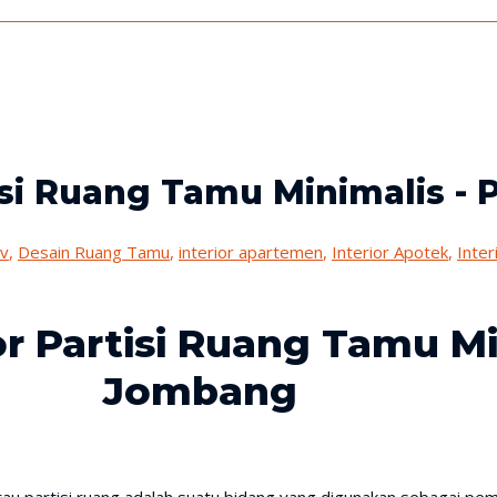
isi Ruang Tamu Minimalis - 
tv
,
Desain Ruang Tamu
,
interior apartemen
,
Interior Apotek
,
Inte
r Partisi Ruang Tamu Min
Jombang
g atau partisi ruang adalah suatu bidang yang digunakan sebagai p