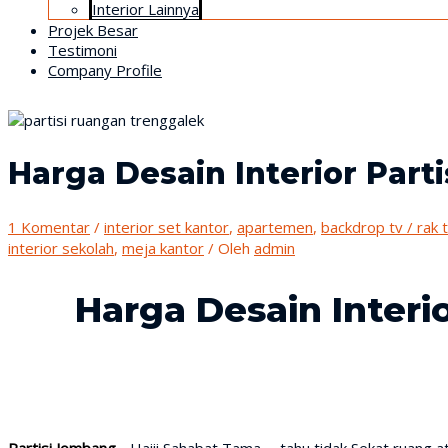
Interior Lainnya
Projek Besar
Testimoni
Company Profile
Harga Desain Interior Part
1 Komentar
/
interior set kantor
,
apartemen
,
backdrop tv / rak 
interior sekolah
,
meja kantor
/ Oleh
admin
Harga Desain Interio
Partisi Jombang
- Haiii Sahabat Tama..... tahu tidak Sekat ruan