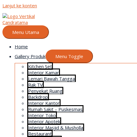
Lanjut ke konten
Menu Utama
Home
Gallery Produk
Menu Toggle
Kitchen Set
Interior Kamar
Lemari Bawah Tangga
Rak TV
Penyekat Ruang
Backdrop
Interior Kantor
Rumah Sakit – Puskesmas
Interior Toko
Interior Apotek
Interior Masjid & Musholla
Restaurant