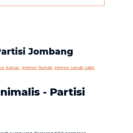
Partisi Jombang
rior Kamar
,
Interior Rumah
,
interior rumah sakit
,
imalis - Partisi
emisah ruang yang dirancang tidak permanen.