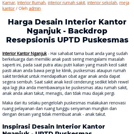
Kamar
,
Interior Rumah
,
interior rumah sakit
,
interior sekolah
,
meja
kantor
/ Oleh
admin
Harga Desain Interior Kantor
Nganjuk - Backdrop
Resepsionis UPTD Puskesmas
Interior Kantor Nganjuk
- Hai sahabat tama buat anda yang sudah
berkeluarga dan memiliki anak pasti sering mengalami masalah
saperti ini, pada saat putra atau putri kalian yang masih kecil sakit
pasti akan anda bawa pergi ke klinik, puskesmas ataupun rumah
sakit terdekat untuk mendapatkan obat agar anak anda dapat
segera sembuh. Saat sakit anak kecil cenderung sedikit lebih rewel
apa lagi jika anda membawanya ke puskesmas atau rumah sakit,
anak anda akan takut, menagis, dan tdak mau diajak pergi.
Maka dari itu selaku pengelolah puskesmas malakukan renovasi
ruang pelayanan dan ruang tunggu senyaman mungkin dan
dengan desain yang tidak membuat anak - anak takut.
Inspirasi Desain Interior Kantor
Nganjuk - UPTD Puskesmas