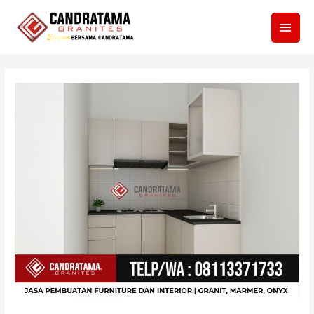
Men
Utam