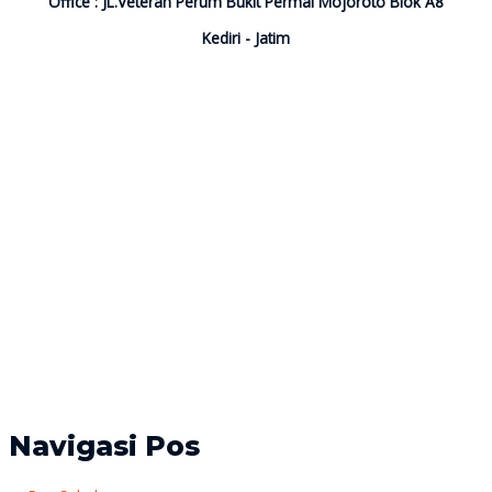
Office : JL.Veteran Perum Bukit Permai Mojoroto Blok A8
Kediri - Jatim
Navigasi Pos