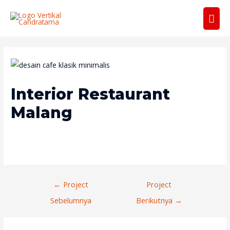
Men
Uta
Interior Restaurant
Malang
Navigasi
←
Project
Project
Pos
Sebelumnya
Berikutnya
→