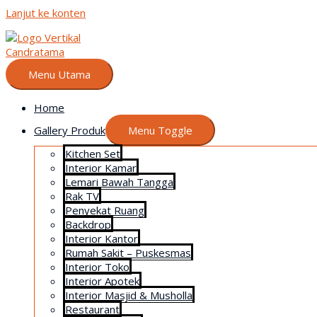
Lanjut ke konten
Menu Utama
Home
Gallery Produk
Menu Toggle
Kitchen Set
Interior Kamar
Lemari Bawah Tangga
Rak TV
Penyekat Ruang
Backdrop
Interior Kantor
Rumah Sakit – Puskesmas
Interior Toko
Interior Apotek
Interior Masjid & Musholla
Restaurant