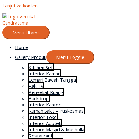
Lanjut ke konten
Menu Utama
Home
Gallery Produk
Menu Toggle
Kitchen Set
Interior Kamar
Lemari Bawah Tangga
Rak TV
Penyekat Ruang
Backdrop
Interior Kantor
Rumah Sakit – Puskesmas
Interior Toko
Interior Apotek
Interior Masjid & Musholla
Restaurant