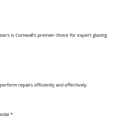
ers is Cornwall’s premier choice for expert glazing
rform repairs efficiently and effectively.
andai
*