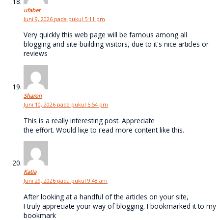
ufabet
Juni 9, 2026 pada pukul 5:11 pm
Very quickly this web page will be famous among all
blogging and site-building visitors, due to it's nice articles or
reviews
Sharon
Juni 10, 2026 pada pukul 5:54 pm
Τhіѕ is a really іnteresting post. Apprecіate
the effort. Would liқe to гead more content likе thіs.
Katia
Juni 29, 2026 pada pukul 9:48 am
After looking at a handful of the articles on your site,
I truly appreciate your way of blogging. I bookmarked it to my
bookmark