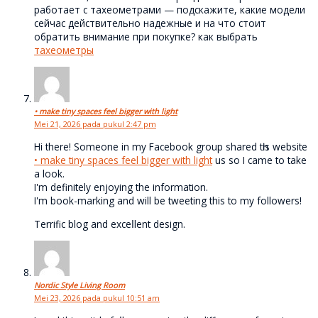
работает с тахеометрами — подскажите, какие модели
сейчас действительно надежные и на что стоит
обратить внимание при покупке? как выбрать
тахеометры
• make tiny spaces feel bigger with light
Mei 21, 2026 pada pukul 2:47 pm
Hi thеre! Someone in my Fаcebook group shared tһis website
• make tiny spaces feel bigger with light
us so I came to take
а look.
I'm definitely enjoying thе information.
I'm book-marking and will be tweeting this to my followers!
Terrific blog and exceⅼlent design.
Nordic Style Living Room
Mei 23, 2026 pada pukul 10:51 am