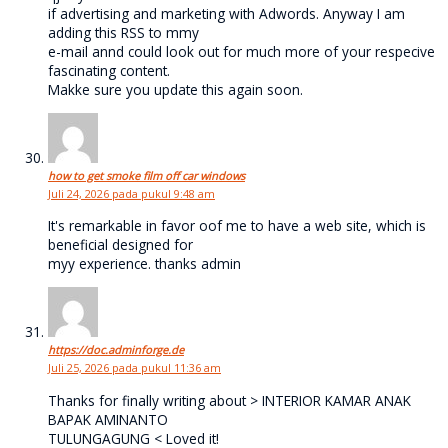
if advertising and marketing with Adwords. Anyway I am
adding this RSS to mmy
e-mail annd could look out for much more of your respecive
fascinating content.
Makke sure you update this again soon.
how to get smoke film off car windows
Juli 24, 2026 pada pukul 9:48 am
It's remarkable in favor oof me to have a web site, which is
beneficial designed for
myy experience. thanks admin
https://doc.adminforge.de
Juli 25, 2026 pada pukul 11:36 am
Thanks for finally writing about > INTERIOR KAMAR ANAK
BAPAK AMINANTO
TULUNGAGUNG < Loved it!