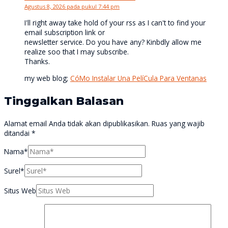
Agustus 8, 2026 pada pukul 7:44 pm
I'll right away take hold of your rss as I can't to find your
email subscription link or
newsletter service. Do you have any? Kinbdly allow me
realize soo that I may subscribe.
Thanks.
my web blog;
CóMo Instalar Una PelíCula Para Ventanas
Tinggalkan Balasan
Alamat email Anda tidak akan dipublikasikan.
Ruas yang wajib
ditandai
*
Nama*
Surel*
Situs Web