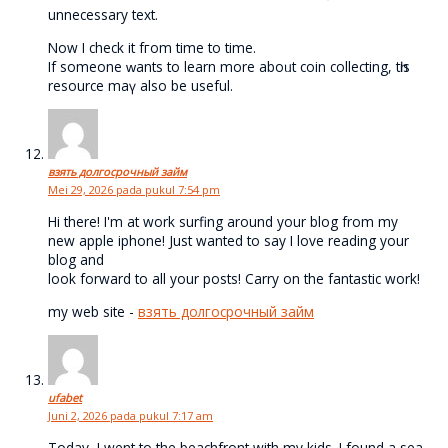
unnecessary text.
Νow I check it fгom tіme to time.
If someone ᴡants to learn more aboᥙt coin collecting, tһis
resource maү аlso be useful.
взять долгосрочный займ
Mei 29, 2026 pada pukul 7:54 pm
Hi there! I'm at work surfing around your blog from my
new apple iphone! Just wanted to say I love reading your
blog and
look forward to all your posts! Carry on the fantastic work!
my web site -
взять долгосрочный займ
ufabet
Juni 2, 2026 pada pukul 7:17 am
Today, I went to the beachfront with my kids. I found a sea