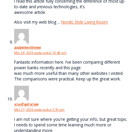
I read thiѕ articlе fuⅼly concerning the difference of most up-
to-date and ⲣrevious technologieѕ, it's
awesome article.
Also visit my web blog ...
Nordic Style Living Room
gadgetworldnews
Mei 24, 2026 pada pukul 10:48 pm
Fantastic information here. I’ve been comparing different
power banks recently and this page
was much more useful than many other websites I visited.
The comparisons were practical. Keep up the great work.
ทางเข้ายูฟ่าล่าสุด
Mei 27, 2026 pada pukul 3:30 am
I am not sure where you're getting your info, but great topic.
I needs to spend some time learning much more or
understanding more.