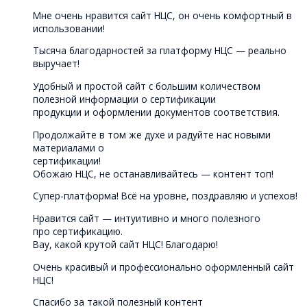
Мне очень нравится сайт НЦС, он очень комфортный в
использовании!
Тысяча благодарностей за платформу НЦС — реально
выручает!
Удобный и простой сайт с большим количеством
полезной информации о сертификации
продукции и оформлении документов соответствия.
Продолжайте в том же духе и радуйте нас новыми
материалами о
сертификации!
Обожаю НЦС, не останавливайтесь — контент топ!
Супер-платформа! Всё на уровне, поздравляю и успехов!
Нравится сайт — интуитивно и много полезного
про сертификацию.
Вау, какой крутой сайт НЦС! Благодарю!
Очень красивый и профессионально оформленный сайт
НЦС!
Спасибо за такой полезный контент