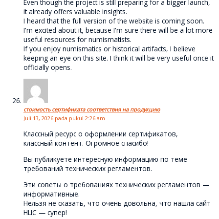
Even though the project is still preparing for a bigger launch,
it already offers valuable insights.
I heard that the full version of the website is coming soon.
I'm excited about it, because I'm sure there will be a lot more
useful resources for numismatists.
If you enjoy numismatics or historical artifacts, I believe
keeping an eye on this site. I think it will be very useful once it
officially opens.
стоимость сертификата соответствия на продукцию
Juli 13, 2026 pada pukul 2:26 am
Классный ресурс о оформлении сертификатов,
классный контент. Огромное спасибо!
Вы публикуете интересную информацию по теме
требований технических регламентов.
Эти советы о требованиях технических регламентов —
информативные.
Нельзя не сказать, что очень довольна, что нашла сайт
НЦС — супер!