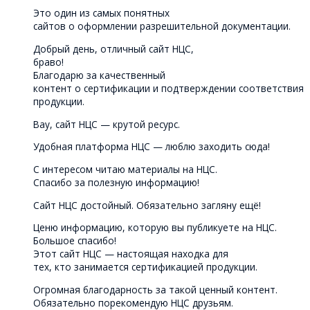
Это один из самых понятных
сайтов о оформлении разрешительной документации.
Добрый день, отличный сайт НЦС,
браво!
Благодарю за качественный
контент о сертификации и подтверждении соответствия
продукции.
Вау, сайт НЦС — крутой ресурс.
Удобная платформа НЦС — люблю заходить сюда!
С интересом читаю материалы на НЦС.
Спасибо за полезную информацию!
Сайт НЦС достойный. Обязательно загляну ещё!
Ценю информацию, которую вы публикуете на НЦС.
Большое спасибо!
Этот сайт НЦС — настоящая находка для
тех, кто занимается сертификацией продукции.
Огромная благодарность за такой ценный контент.
Обязательно порекомендую НЦС друзьям.