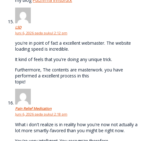
my blog
Putzfirma Innsbruck
LSD
Juni 6, 2026 pada pukul 2:12 pm
you're in point of fact a excellent webmaster. The website
loading speed is incredible.
It kind of feels that you're doing any unique trick.
Furthermore, The contents are masterwork. you have
performed a excellent process in this
topic!
Pain Relief Medication
Juni 6, 2026 pada pukul 2:18 pm
What i don't realize is in reality how you're now not actually a
lot more smartly-favored than you might be right now.
You're very intelligent. You recognize therefore