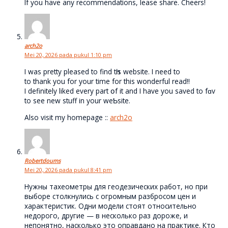
If you have any recommendations, lease share. Cheers!
arch2o
Mei 20, 2026 pada pukul 1:10 pm
I was pretty pleased to find tһis website. I need to
to thank you for your time for this wonderful read!!
I definitely likеd every part օf it and I have you saved to fɑv
to sеe new stuff in your weƄsite.
Also visit my homepage ::
arch2o
Robertdoums
Mei 20, 2026 pada pukul 8:41 pm
Нужны тахеометры для геодезических работ, но при
выборе столкнулись с огромным разбросом цен и
характеристик. Одни модели стоят относительно
недорого, другие — в несколько раз дороже, и
непонятно, насколько это оправдано на практике. Кто