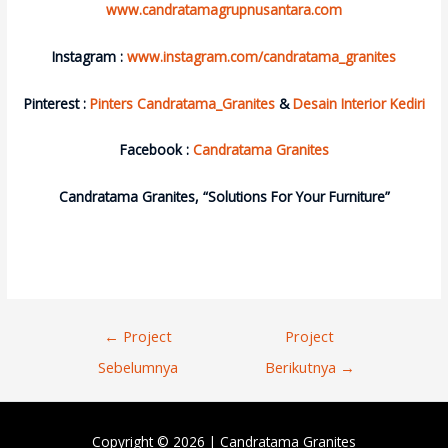
www.candratamagrupnusantara.com
Instagram :
www.instagram.com/candratama_granites
Pinterest :
Pinters Candratama_Granites
&
Desain Interior Kediri
Facebook :
Candratama Granites
Candratama Granites, “Solutions For Your Furniture”
Navigasi
←
Project
Project
Pos
Sebelumnya
Berikutnya
→
Copyright © 2026 |
Candratama Granites