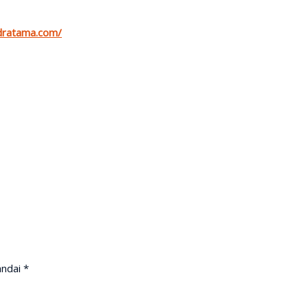
ndratama.com/
andai
*