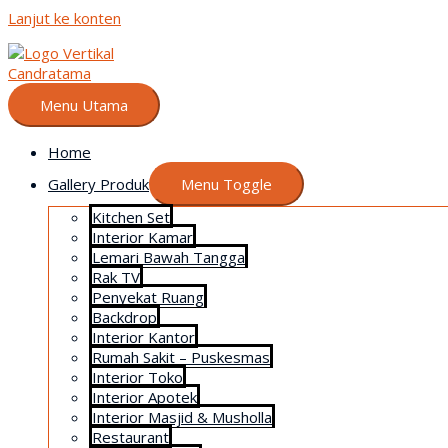
Lanjut ke konten
Menu Utama
Home
Gallery Produk
Menu Toggle
Kitchen Set
Interior Kamar
Lemari Bawah Tangga
Rak TV
Penyekat Ruang
Backdrop
Interior Kantor
Rumah Sakit – Puskesmas
Interior Toko
Interior Apotek
Interior Masjid & Musholla
Restaurant