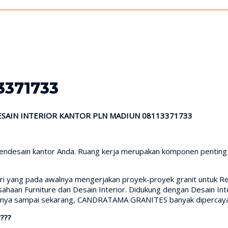
3371733
ESAIN INTERIOR KANTOR PLN MADIUN 08113371733
ndesain kantor Anda. Ruang kerja merupakan komponen penting di 
iri yang pada awalnya mengerjakan proyek-proyek granit untuk Re
aan Furniture dan Desain Interior. Didukung dengan Desain Inte
irinya sampai sekarang, CANDRATAMA GRANITES banyak dipercaya 
????