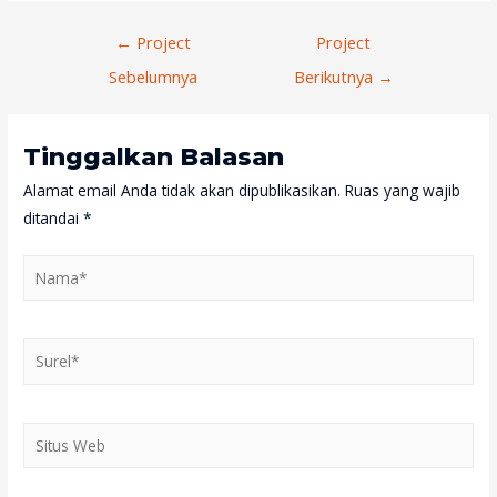
Navigasi
←
Project
Project
Pos
Sebelumnya
Berikutnya
→
Tinggalkan Balasan
Alamat email Anda tidak akan dipublikasikan.
Ruas yang wajib
ditandai
*
Nama*
Surel*
Situs
Web