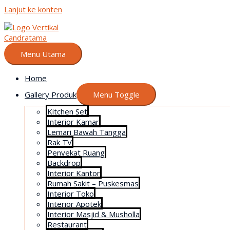
Lanjut ke konten
Menu Utama
Home
Gallery Produk
Menu Toggle
Kitchen Set
Interior Kamar
Lemari Bawah Tangga
Rak TV
Penyekat Ruang
Backdrop
Interior Kantor
Rumah Sakit – Puskesmas
Interior Toko
Interior Apotek
Interior Masjid & Musholla
Restaurant