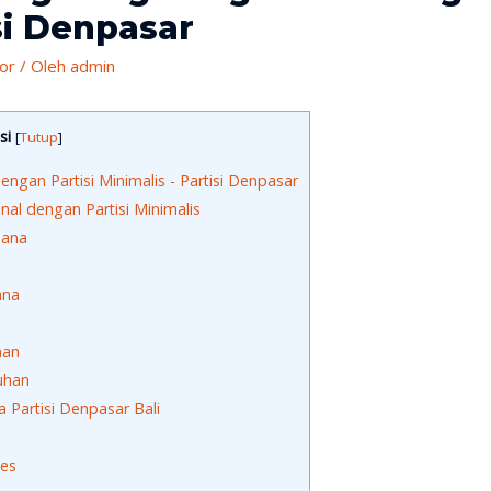
si Denpasar
tor
/ Oleh
admin
si
[
Tutup
]
gan Partisi Minimalis - Partisi Denpasar
al dengan Partisi Minimalis
hana
ana
aan
uhan
a Partisi Denpasar Bali
tes