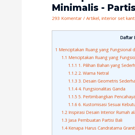
Minimalis - Parti
293 Komentar
/
Artikel
,
interior set kan
Daftar I
1
Menciptakan Ruang yang Fungsional den
1.1
Menciptakan Ruang yang Fungsion
1.1.1
1. Pilihan Bahan yang Seder
1.1.2
2. Warna Netral
1.1.3
3. Desain Geometris Sederh
1.1.4
4. Fungsionalitas Ganda
1.1.5
5. Pertimbangkan Pencahay
1.1.6
6. Kustomisasi Sesuai Kebut
1.2
Inspirasi Desain Interior Rumah al
1.3
Jasa Pembuatan Partisi Bali
1.4
Kenapa Harus Candratama Grani