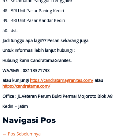
47. Kecamatan Panggul Trenggalek
48. BRI Unit Pasar Pahing Kediri
49. BRI Unit Pasar Bandar Kediri
50. dst..
Jadi tunggu apa lagi??? Pesan sekarang juga.
Untuk informasi lebih lanjut hubungi :
Hubungi kami CandratamaGranites.
WA/SMS : 08113371733
atau kunjungi
https://candratamagranites.com/
atau
https://candratama.com/
Office : JL.Veteran Perum Bukti Permai Mojoroto Blok A8
Kediri – Jatim
Navigasi Pos
←
Pos Sebelumnya