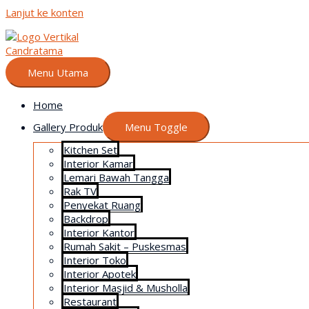
Lanjut ke konten
Menu Utama
Home
Gallery Produk
Menu Toggle
Kitchen Set
Interior Kamar
Lemari Bawah Tangga
Rak TV
Penyekat Ruang
Backdrop
Interior Kantor
Rumah Sakit – Puskesmas
Interior Toko
Interior Apotek
Interior Masjid & Musholla
Restaurant