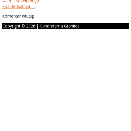
←
Pos Sebelumnya
Pos Berikutnya
→
Komentar ditutup.
Copyright © 2026 |
Candratama Granites