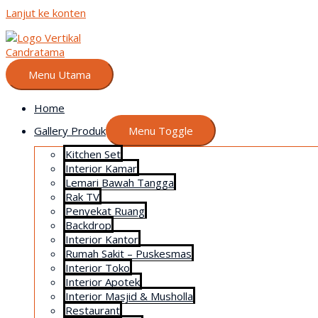
Lanjut ke konten
Menu Utama
Home
Gallery Produk
Menu Toggle
Kitchen Set
Interior Kamar
Lemari Bawah Tangga
Rak TV
Penyekat Ruang
Backdrop
Interior Kantor
Rumah Sakit – Puskesmas
Interior Toko
Interior Apotek
Interior Masjid & Musholla
Restaurant