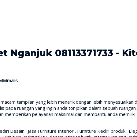
t Nganjuk 08113371733 - Kit
Minimalis
 macam tampilan yang lebih menarik dengan lebih menyesuaikan d
pada ruangan yang ingin anda tonjolkan dalam sebuah ruangan. Ji
an memberikan pelayanan maksimal dan membantu anda memiliki i
Kediri Desain . Jasa Furniture Interior . Furniture Kediri produk . El
 Furniture kediri rak tv, desain interior butik, Interior ranjang kedi