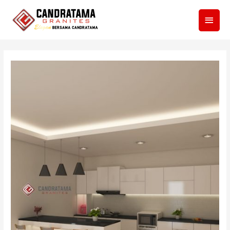
Men
Utam