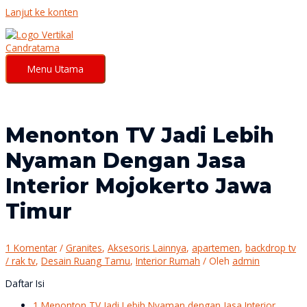
Lanjut ke konten
Menu Utama
Menonton TV Jadi Lebih
Nyaman Dengan Jasa
Interior Mojokerto Jawa
Timur
1 Komentar
/
Granites
,
Aksesoris Lainnya
,
apartemen
,
backdrop tv
/ rak tv
,
Desain Ruang Tamu
,
Interior Rumah
/ Oleh
admin
Daftar Isi
1
Menonton TV Jadi Lebih Nyaman dengan Jasa Interior