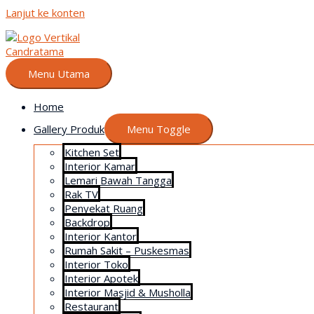
Lanjut ke konten
Menu Utama
Home
Gallery Produk
Menu Toggle
Kitchen Set
Interior Kamar
Lemari Bawah Tangga
Rak TV
Penyekat Ruang
Backdrop
Interior Kantor
Rumah Sakit – Puskesmas
Interior Toko
Interior Apotek
Interior Masjid & Musholla
Restaurant