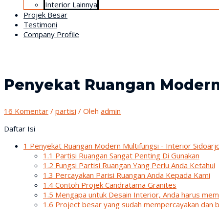
Interior Lainnya
Projek Besar
Testimoni
Company Profile
Penyekat Ruangan Modern Mu
16 Komentar
/
partisi
/ Oleh
admin
Daftar Isi
1
Penyekat Ruangan Modern Multifungsi - Interior Sidoarj
1.1
Partisi Ruangan Sangat Penting Di Gunakan
1.2
Fungsi Partisi Ruangan Yang Perlu Anda Ketahui
1.3
Percayakan Parisi Ruangan Anda Kepada Kami
1.4
Contoh Projek Candratama Granites
1.5
Mengapa untuk Desain Interior, Anda harus memi
1.6
Project besar yang sudah mempercayakan dan 