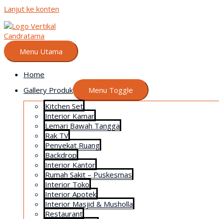
Lanjut ke konten
Menu Utama
Home
Gallery Produk
Menu Toggle
Kitchen Set
Interior Kamar
Lemari Bawah Tangga
Rak TV
Penyekat Ruang
Backdrop
Interior Kantor
Rumah Sakit – Puskesmas
Interior Toko
Interior Apotek
Interior Masjid & Musholla
Restaurant