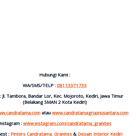
Hubungi Kami :
WA/SMS/TELP :
08113371733
 : Jl. Tambora, Bandar Lor, Kec. Mojoroto, Kediri, Jawa Timur
(Belakang SMAN 2 Kota Kediri)
w.candratama.com
atau
www.candratamagrupnusantara.com
Instagram :
www.instagram.com/candratama_granites
est :
Pinters Candratama_Granites
&
Desain Interior Kediri