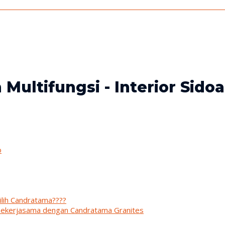
ltifungsi - Interior Sidoa
o
lih Candratama????
bekerjasama dengan Candratama Granites