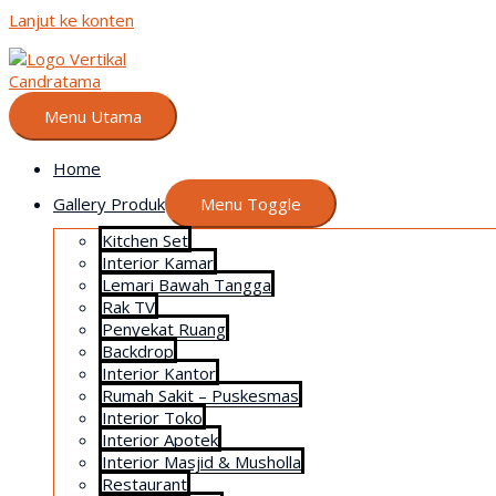
Lanjut ke konten
Menu Utama
Home
Gallery Produk
Menu Toggle
Kitchen Set
Interior Kamar
Lemari Bawah Tangga
Rak TV
Penyekat Ruang
Backdrop
Interior Kantor
Rumah Sakit – Puskesmas
Interior Toko
Interior Apotek
Interior Masjid & Musholla
Restaurant