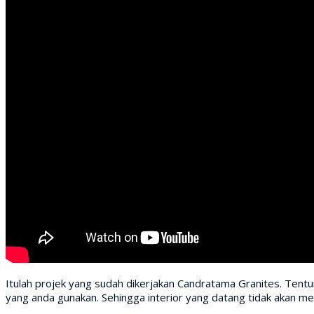
Itulah projek yang sudah dikerjakan Candratama Granites. Tent
yang anda gunakan. Sehingga interior yang datang tidak akan 