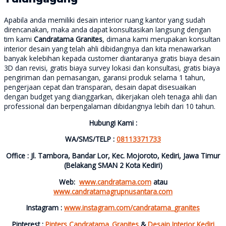
Apabila anda memiliki desain interior ruang kantor yang sudah
direncanakan, maka anda dapat konsultasikan langsung dengan
tim kami
Candratama Granites
, dimana kami merupakan konsultan
interior desain yang telah ahli dibidangnya dan kita menawarkan
banyak kelebihan kepada customer diantaranya gratis biaya desain
3D dan revisi, gratis biaya survey lokasi dan konsultasi, gratis biaya
pengiriman dan pemasangan, garansi produk selama 1 tahun,
pengerjaan cepat dan transparan, desain dapat disesuaikan
dengan budget yang dianggarkan, dikerjakan oleh tenaga ahli dan
professional dan berpengalaman dibidangnya lebih dari 10 tahun.
Hubungi Kami :
WA/SMS/TELP :
08113371733
Office : Jl. Tambora, Bandar Lor, Kec. Mojoroto, Kediri, Jawa Timur
(Belakang SMAN 2 Kota Kediri)
Web:
www.candratama.com
atau
www.candratamagrupnusantara.com
Instagram :
www.instagram.com/candratama_granites
Pinterest :
Pinters Candratama_Granites
&
Desain Interior Kediri