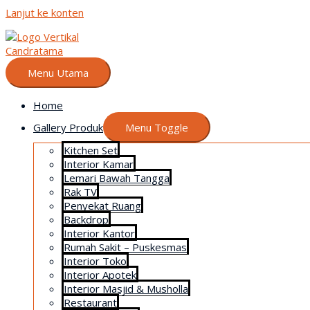
Lanjut ke konten
Menu Utama
Home
Gallery Produk
Menu Toggle
Kitchen Set
Interior Kamar
Lemari Bawah Tangga
Rak TV
Penyekat Ruang
Backdrop
Interior Kantor
Rumah Sakit – Puskesmas
Interior Toko
Interior Apotek
Interior Masjid & Musholla
Restaurant