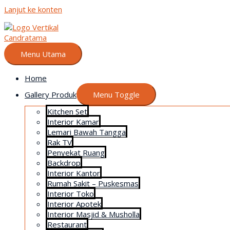
Lanjut ke konten
Menu Utama
Home
Gallery Produk
Menu Toggle
Kitchen Set
Interior Kamar
Lemari Bawah Tangga
Rak TV
Penyekat Ruang
Backdrop
Interior Kantor
Rumah Sakit – Puskesmas
Interior Toko
Interior Apotek
Interior Masjid & Musholla
Restaurant