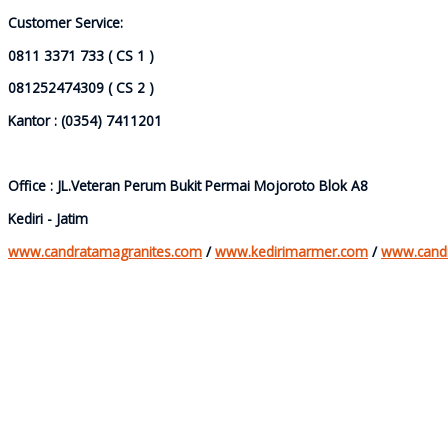
Customer Service:
0811 3371 733 ( CS 1 )
081252474309 ( CS 2 )
Kantor : (0354) 7411201
Office : JL.Veteran Perum Bukit Permai Mojoroto Blok A8
Kediri - Jatim
www.candratamagranites.com
/
www.kedirimarmer.com
/
www.cand