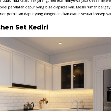
 tidak mau kalah. Tak jarang, mereka menyewa jasa desain inter
k model peralatan dapur yang bisa diaplikasikan. Meski rumah berg
erior peralatan dapur yang diinginkan akan diatur sesuai konsep yan
chen Set Kediri