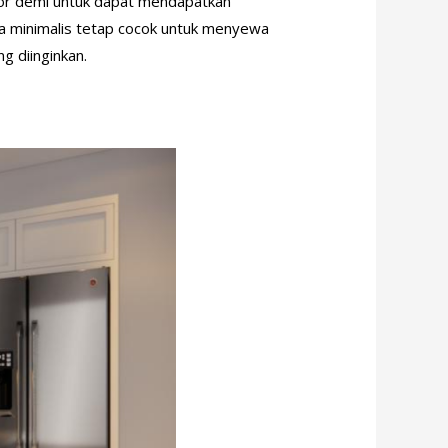
ior demi untuk dapat mendapatkan
aya minimalis tetap cocok untuk menyewa
g diinginkan.