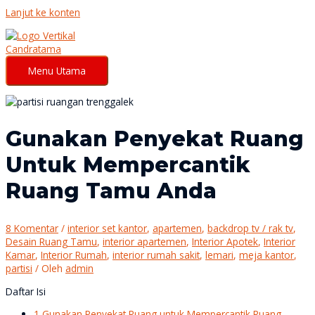
Lanjut ke konten
Menu Utama
Gunakan Penyekat Ruang
Untuk Mempercantik
Ruang Tamu Anda
8 Komentar
/
interior set kantor
,
apartemen
,
backdrop tv / rak tv
,
Desain Ruang Tamu
,
interior apartemen
,
Interior Apotek
,
Interior
Kamar
,
Interior Rumah
,
interior rumah sakit
,
lemari
,
meja kantor
,
partisi
/ Oleh
admin
Daftar Isi
1
Gunakan Penyekat Ruang untuk Mempercantik Ruang