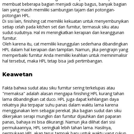
membuat beberapa bagian menjadi cukup bagus, banyak bagian
lain yang masih memiliki sambungan tajam dari potongan-
potongan HPL.
Di sisi lain, finishing cat memiliki kekuatan untuk menyembunyikan
setiap celah pada kitchen set dan furnitur, termasuk siku atau
sudut-sudutnya. Hal ini meningkatkan kerapian dan keanggunan
furnitur.
Oleh karena itu, cat memiliki keunggulan sederhana dibandingkan
HPL dalam hal kerapian dan tampilan. Namun, jika pengrajin yang
memperbaiki furnitur Anda memiliki keahlian untuk meminimalisir
hal tersebut, maka HPL tetap bisa jadi pertimbangan.
Keawetan
Fakta bahwa sudut atau siku furnitur sering terkelupas atau
"memaksa" adalah alasan mengapa finishing HPL kurang tahan
lama dibandingkan cat duco. HPL juga dapat kehilangan daya
rekatnya jika terpapar suhu panas dalam waktu lama karena
menggunakan lem sebagai perekat. Jika bagian sudut dan siku
dikerjakan serapi mungkin dan furnitur dijauhkan dari paparan
panas, bahaya ini bisa dikurangi. Namun jika dilihat dari sisi
permukaannya, HPL seringkali lebih tahan lama. Hasilnya,
permukaan HPL akan terus tampak baru untuk waktu yang cukup