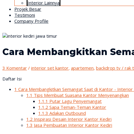
Interior Lainnya
Projek Besar
Testimoni
Company Profile
Cara Membangkitkan Semang
3 Komentar
/
interior set kantor
,
apartemen
,
backdrop tv / rak 
Daftar Isi
1
Cara Membangkitkan Semangat Saat di Kantor - Interior 
1.1
Tips Membuat Suasana Kantor Menyenangkan
1.1.1
Putar Lagu Penyemangat
1.1.2
Sapa Teman-Teman Kantor
1.1.3
Adakan Outbound
1.2
Inspirasi Desain Interior Kantor Kediri
1.3
Jasa Pembuatan Interior Kantor Kediri