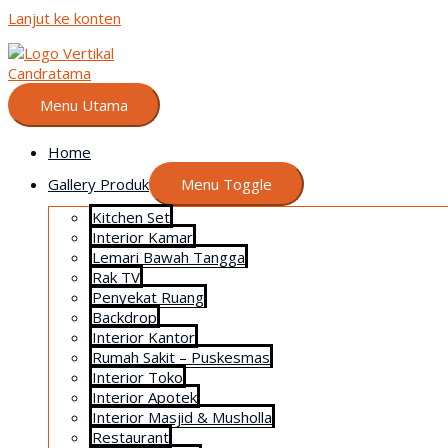
Lanjut ke konten
Menu Utama
Home
Gallery Produk
Menu Toggle
Kitchen Set
Interior Kamar
Lemari Bawah Tangga
Rak TV
Penyekat Ruang
Backdrop
Interior Kantor
Rumah Sakit – Puskesmas
Interior Toko
Interior Apotek
Interior Masjid & Musholla
Restaurant