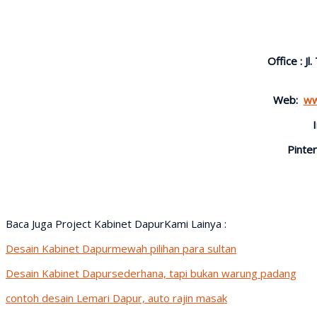
Office : J
Web:
ww
Pinter
Baca Juga Project Kabinet DapurKami Lainya :
Desain Kabinet Dapurmewah pilihan para sultan
Desain Kabinet Dapursederhana, tapi bukan warung padang
contoh desain Lemari Dapur, auto rajin masak