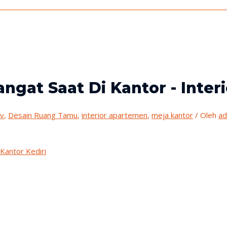
at Saat Di Kantor - Interio
tv
,
Desain Ruang Tamu
,
interior apartemen
,
meja kantor
/ Oleh
ad
Kantor Kediri