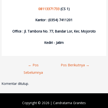
08113371733
(CS 1)
Kantor : (0354) 7411201
Office : Jl. Tambora No. 77, Bandar Lor, Kec. Mojoroto
Kediri - Jatim
Navigasi
←
Pos
Pos Berikutnya
→
Pos
Sebelumnya
Komentar ditutup.
Copyright © 2026 |
Candratama Granites