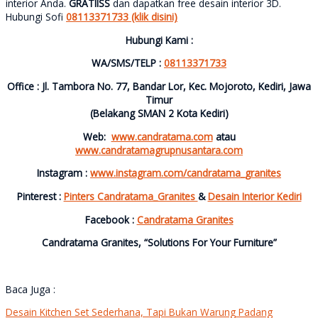
interior Anda.
GRATIISS
dan dapatkan free desain interior 3D.
Hubungi Sofi
08113371733 (klik disini)
Hubungi Kami :
WA/SMS/TELP :
08113371733
Office : Jl. Tambora No. 77, Bandar Lor, Kec. Mojoroto, Kediri, Jawa
Timur
(Belakang SMAN 2 Kota Kediri)
Web:
www.candratama.com
atau
www.candratamagrupnusantara.com
Instagram :
www.instagram.com/candratama_granites
Pinterest :
Pinters Candratama_Granites
&
Desain Interior Kediri
Facebook :
Candratama Granites
Candratama Granites, “Solutions For Your Furniture”
Baca Juga :
Desain Kitchen Set Sederhana, Tapi Bukan Warung Padang