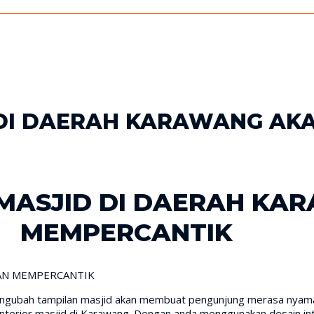
D DI DAERAH KARAWANG A
 MASJID DI DAERAH K
MEMPERCANTIK
engubah tampilan masjid akan membuat pengunjung merasa nyama
interior masjid di Karawang. Dengan anda menggunakan desain in