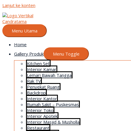
Lanjut ke konten
Menu Utama
Home
Gallery Produk
Menu Toggle
Kitchen Set
Interior Kamar
Lemari Bawah Tangga
Rak TV
Penyekat Ruang
Backdrop
Interior Kantor
Rumah Sakit – Puskesmas
Interior Toko
Interior Apotek
Interior Masjid & Musholla
Restaurant