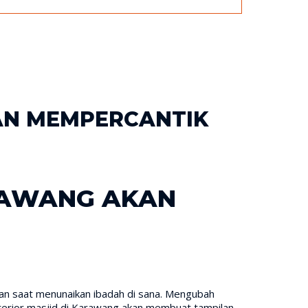
KAN MEMPERCANTIK
ARAWANG AKAN
n saat menunaikan ibadah di sana. Mengubah
terior masjid di Karawang akan membuat tampilan