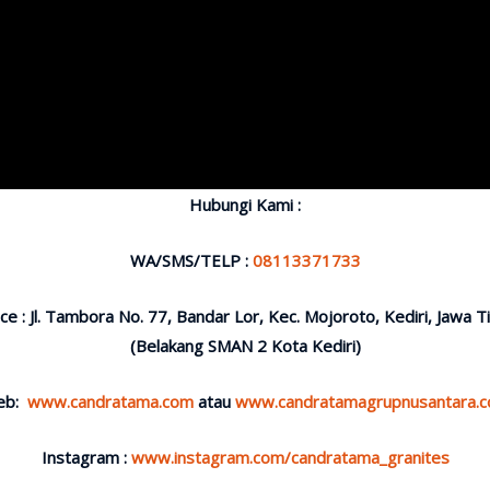
Hubungi Kami :
WA/SMS/TELP :
08113371733
ice : Jl. Tambora No. 77, Bandar Lor, Kec. Mojoroto, Kediri, Jawa T
(Belakang SMAN 2 Kota Kediri)
eb:
www.candratama.com
atau
www.candratamagrupnusantara.
Instagram :
www.instagram.com/candratama_granites