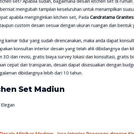
hen set? Apabila sudah, bagaimana desain kitchen set di rumah 
u berniat mengubah tampilan keseluruhan untuk menampilkan suasan
epat apabila menginginkan kitchen set, Pada
Candratama Granites
ataupun custom desain sesuai dengan ukuran ruangan dan bentuk y
uang kamar tidur yang sudah direncanakan, maka anda dapat konsul
pakan konsultan interior desain yang telah ahli dibidangnya dan
 3D dan revisi, gratis biaya survey lokasi dan konsultasi, grati
aan cepat dan transparan, desain dapat disesuaikan dengan budge
galaman dibidangnya lebih dari 10 tahun.
tchen Set Madiun
Desain Minibar Modern - Jasa Interior Ponorogo dengan 