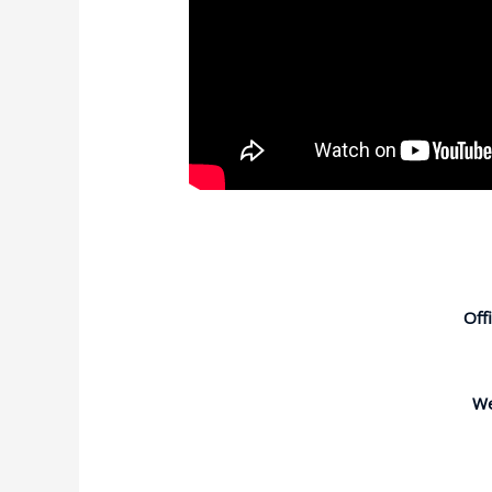
Off
W