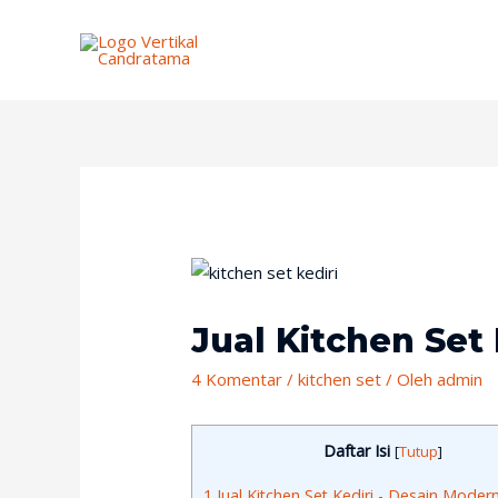
Jual Kitchen Set
4 Komentar
/
kitchen set
/ Oleh
admin
Daftar Isi
[
Tutup
]
1
Jual Kitchen Set Kediri - Desain Moder