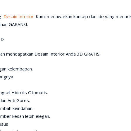
ng
Desain Interior
. Kami menawarkan konsep dan ide yang menarik
inan GARANSI.
3D
akan mendapatkan Desain Interior Anda 3D GRATIS.
ngan kelembapan.
dangnya
ngsel Hidrolis Otomatis.
dan Anti Gores.
ambah keindahan.
ember kesan lebih elegan.
usus