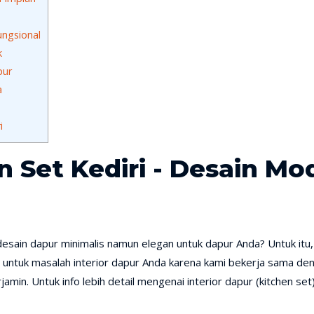
ngsional
k
pur
a
i
i
n Set Kediri - Desain M
esain dapur minimalis namun elegan untuk dapur Anda? Untuk itu
al untuk masalah interior dapur Anda karena kami bekerja sama deng
min. Untuk info lebih detail mengenai interior dapur (kitchen set), 