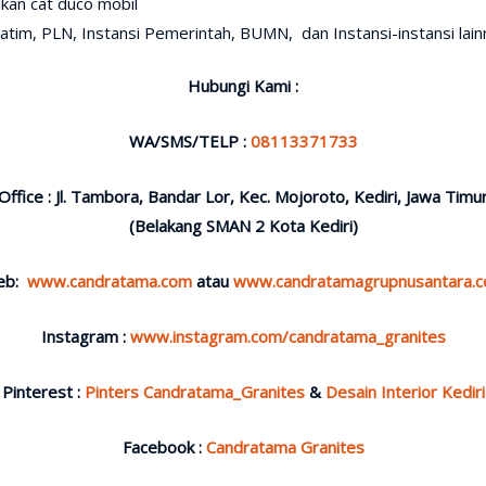
kan cat duco mobil
tim, PLN, Instansi Pemerintah, BUMN, dan Instansi-instansi lain
Hubungi Kami :
WA/SMS/TELP :
08113371733
Office : Jl. Tambora, Bandar Lor, Kec. Mojoroto, Kediri, Jawa Timu
(Belakang SMAN 2 Kota Kediri)
eb:
www.candratama.com
atau
www.candratamagrupnusantara.
Instagram :
www.instagram.com/candratama_granites
Pinterest :
Pinters Candratama_Granites
&
Desain Interior Kediri
Facebook :
Candratama Granites