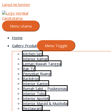
Lanjut ke konten
Menu Utama
Home
Gallery Produk
Menu Toggle
Kitchen Set
Interior Kamar
Lemari Bawah Tangga
Rak TV
Penyekat Ruang
Backdrop
Interior Kantor
Rumah Sakit – Puskesmas
Interior Toko
Interior Apotek
Interior Masjid & Musholla
Restaurant