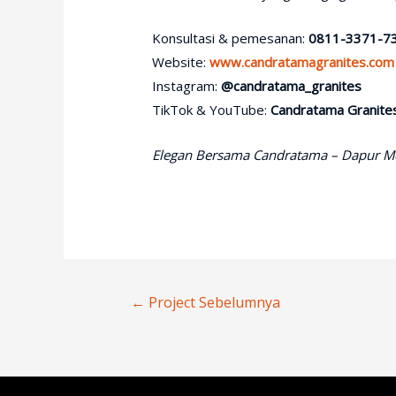
Konsultasi & pemesanan:
0811-3371-7
Website:
www.candratamagranites.com
Instagram:
@candratama_granites
TikTok & YouTube:
Candratama Granite
Elegan Bersama Candratama – Dapur M
Navigasi
←
Project Sebelumnya
Pos