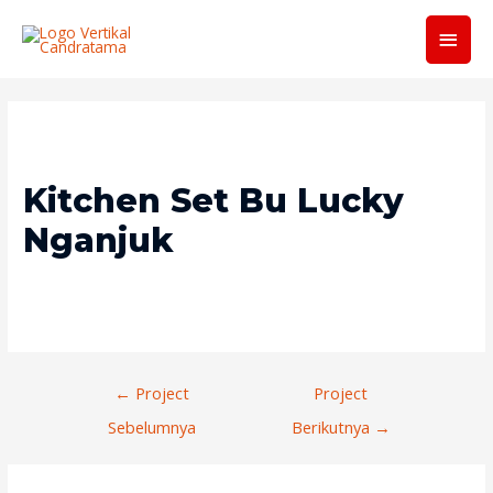
Men
Utam
Kitchen Set Bu Lucky
Nganjuk
Navigasi
←
Project
Project
Pos
Sebelumnya
Berikutnya
→