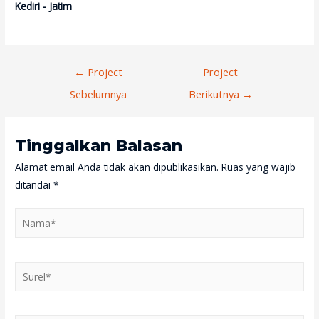
Kediri - Jatim
Navigasi
←
Project
Project
Pos
Sebelumnya
Berikutnya
→
Tinggalkan Balasan
Alamat email Anda tidak akan dipublikasikan.
Ruas yang wajib
ditandai
*
Nama*
Surel*