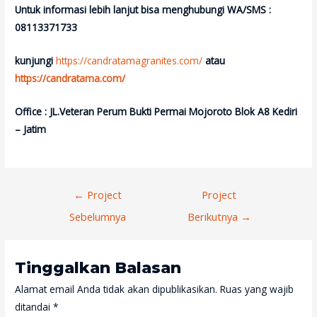
Untuk informasi lebih lanjut bisa menghubungi
WA/SMS :
08113371733
kunjungi
https://candratamagranites.com/
atau
https://candratama.com/
Office : JL.Veteran Perum Bukti Permai Mojoroto Blok A8 Kediri
– Jatim
Navigasi
←
Project
Project
Pos
Sebelumnya
Berikutnya
→
Tinggalkan Balasan
Alamat email Anda tidak akan dipublikasikan.
Ruas yang wajib
ditandai
*