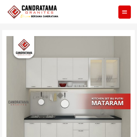
Men
Utam