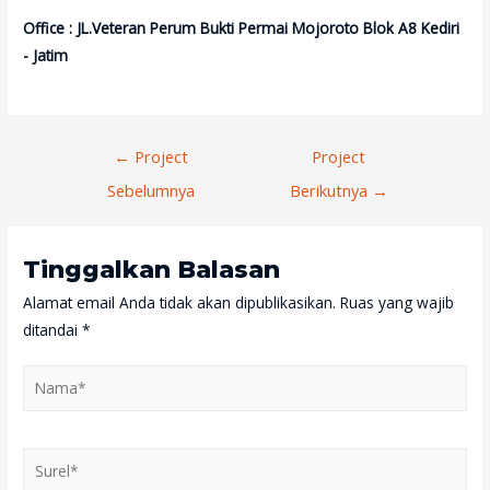
Office : JL.Veteran Perum Bukti Permai Mojoroto Blok A8 Kediri
- Jatim
Navigasi
←
Project
Project
Pos
Sebelumnya
Berikutnya
→
Tinggalkan Balasan
Alamat email Anda tidak akan dipublikasikan.
Ruas yang wajib
ditandai
*
Nama*
Surel*