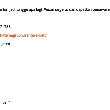
ior. Jadi tunggu apa lagi. Pesan segera, dan dapatkan penawaran 
371733
ndratamagrupnusantara.com/
 Jatim
andai
*