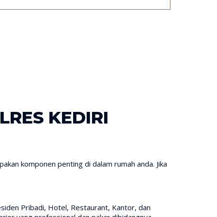
LRES KEDIRI
pakan komponen penting di dalam rumah anda. Jika
siden Pribadi, Hotel, Restaurant, Kantor, dan
rior yang professional dan pakar dibidangnya,