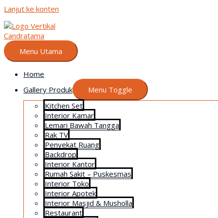
Lanjut ke konten
Menu Utama
Home
Gallery Produk
Menu Toggle
Kitchen Set
Interior Kamar
Lemari Bawah Tangga
Rak TV
Penyekat Ruang
Backdrop
Interior Kantor
Rumah Sakit – Puskesmas
Interior Toko
Interior Apotek
Interior Masjid & Musholla
Restaurant