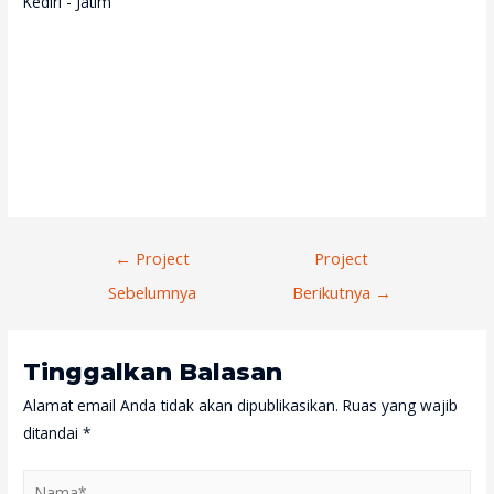
Kediri - Jatim
Navigasi
←
Project
Project
Pos
Sebelumnya
Berikutnya
→
Tinggalkan Balasan
Alamat email Anda tidak akan dipublikasikan.
Ruas yang wajib
ditandai
*
Nama*