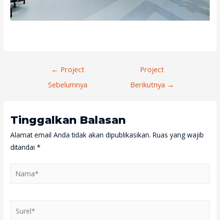
Navigasi
←
Project
Project
Pos
Sebelumnya
Berikutnya
→
Tinggalkan Balasan
Alamat email Anda tidak akan dipublikasikan.
Ruas yang wajib
ditandai
*
Nama*
Surel*